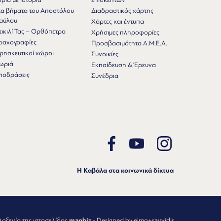
τα βήματα του Αποστόλου
Διαδραστικός χάρτης
αύλου
Χάρτες και έντυπα
τικιλί Τας – Ορθόπετρα
Χρήσιμες πληροφορίες
ραχογραφίες
Προσβασιμότητα Α.Μ.Ε.Α.
ρησκευτικοί χώροι
Συνοικίες
ωριά
Εκπαίδευση & Έρευνα
ποδράσεις
Συνέδρια
Η Καβάλα στα κοινωνικά δίκτυα
λοξενία της ιστοσελίδας
manbiz
- Designed by elmo+savvidis