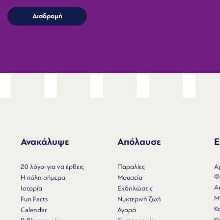
Ανακάλυψε
Απόλαυσε
Ε
Ν
20 λόγοι για να έρθεις
Παραλίες
Α
Φ
Η πόλη σήμερα
Μουσεία
Α
Ιστορία
Εκδηλώσεις
Μ
Fun Facts
Νυχτερινή ζωή
Κ
Calendar
Αγορά
Κτ