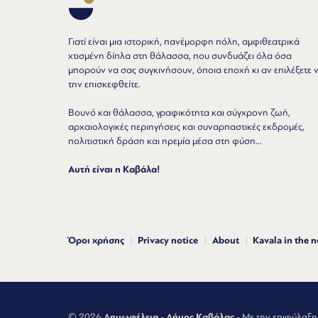
Γιατί είναι μια ιστορική, πανέμορφη πόλη, αμφιθεατρικά
χτισμένη δίπλα στη θάλασσα, που συνδυάζει όλα όσα
μπορούν να σας συγκινήσουν, όποια εποχή κι αν επιλέξετε 
την επισκεφθείτε.
Βουνό και θάλασσα, γραφικότητα και σύγχρονη ζωή,
αρχαιολογικές περιηγήσεις και συναρπαστικές εκδρομές,
πολιτιστική δράση και ηρεμία μέσα στη φύση...
Αυτή είναι η Καβάλα!
Όροι χρήσης
Privacy notice
About
Kavala in the 
© 2026
Δημωφέλεια
-
Δήμος Καβάλας
- Με την επιφύλαξη