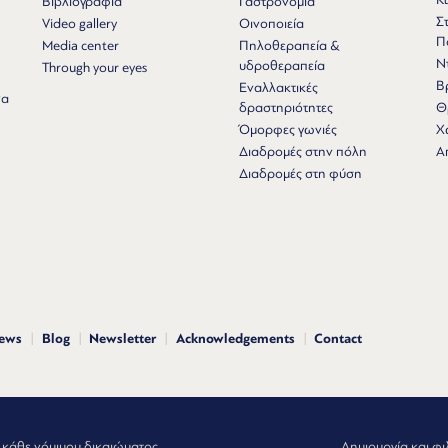
Βιβλιογραφία
Γαστρονομία
Σ
Video gallery
Οινοποιεία
Π
Media center
Πηλοθεραπεία &
Ν
υδροθεραπεία
Through your eyes
Β
Εναλλακτικές
να
δραστηριότητες
Θ
Όμορφες γωνιές
Χ
Διαδρομές στην πόλη
Α
Διαδρομές στη φύση
news
Blog
Newsletter
Acknowledgements
Contact
 κάθε νόμιμου δικαιώματος
Δημιουργία και φι