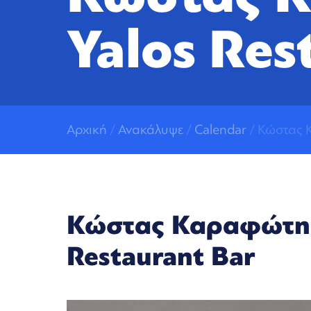
Yalos Res
Αρχική
/
Ανακάλυψε
/
Calendar
/ Κώστας Κ
Κώστας Καραφώτης (
Restaurant Bar