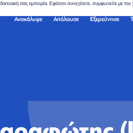
διαδικτυακή σας εμπειρία. Εφόσον συνεχίσετε, συμφωνείτε με τη
Ανακάλυψε
Απόλαυσε
Εξερεύνησε
Τ
αραφώτης (l