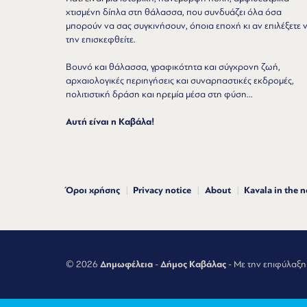
χτισμένη δίπλα στη θάλασσα, που συνδυάζει όλα όσα
μπορούν να σας συγκινήσουν, όποια εποχή κι αν επιλέξετε 
την επισκεφθείτε.
Βουνό και θάλασσα, γραφικότητα και σύγχρονη ζωή,
αρχαιολογικές περιηγήσεις και συναρπαστικές εκδρομές,
πολιτιστική δράση και ηρεμία μέσα στη φύση...
Αυτή είναι η Καβάλα!
Όροι χρήσης
Privacy notice
About
Kavala in the 
© 2026
Δημωφέλεια
-
Δήμος Καβάλας
- Με την επιφύλαξη