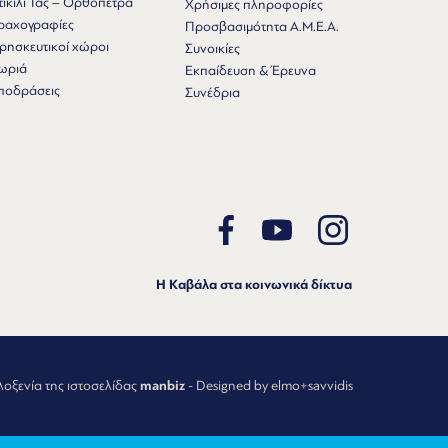
τικιλί Τας – Ορθόπετρα
Χρήσιμες πληροφορίες
ραχογραφίες
Προσβασιμότητα Α.Μ.Ε.Α.
ρησκευτικοί χώροι
Συνοικίες
ωριά
Εκπαίδευση & Έρευνα
ποδράσεις
Συνέδρια
Η Καβάλα στα κοινωνικά δίκτυα
λοξενία της ιστοσελίδας
manbiz
- Designed by elmo+savvidis