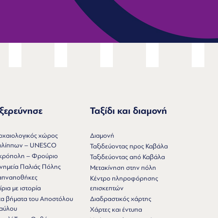
ξερεύνησε
Ταξίδι και διαμονή
ρχαιολογικός χώρος
Διαμονή
ιλίππων – UNESCO
Ταξιδεύοντας προς Καβάλα
κρόπολη – Φρούριο
Ταξιδεύοντας από Καβάλα
νημεία Παλιάς Πόλης
Μετακίνηση στην πόλη
απναποθήκες
Κέντρο πληροφόρησης
ίρια με ιστορία
επισκεπτών
τα βήματα του Αποστόλου
Διαδραστικός χάρτης
αύλου
Χάρτες και έντυπα