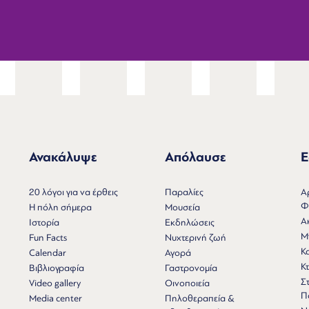
Ανακάλυψε
Απόλαυσε
Ε
Ν
20 λόγοι για να έρθεις
Παραλίες
Α
Φ
Η πόλη σήμερα
Μουσεία
Α
Ιστορία
Εκδηλώσεις
Μ
Fun Facts
Νυχτερινή ζωή
Κ
Calendar
Αγορά
Κτ
Βιβλιογραφία
Γαστρονομία
Σ
Video gallery
Οινοποιεία
Π
Media center
Πηλοθεραπεία &