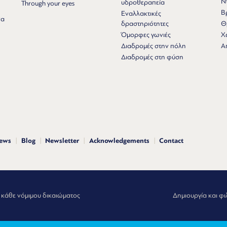
Ν
υδροθεραπεία
Through your eyes
Β
Εναλλακτικές
να
δραστηριότητες
Θ
Όμορφες γωνιές
Χ
Διαδρομές στην πόλη
Α
Διαδρομές στη φύση
news
Blog
Newsletter
Acknowledgements
Contact
 κάθε νόμιμου δικαιώματος
Δημιουργία και φι