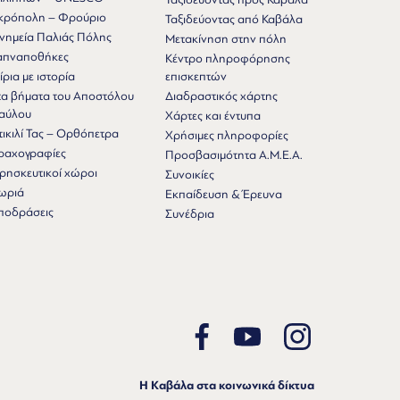
κρόπολη – Φρούριο
Ταξιδεύοντας από Καβάλα
νημεία Παλιάς Πόλης
Μετακίνηση στην πόλη
απναποθήκες
Κέντρο πληροφόρησης
ίρια με ιστορία
επισκεπτών
τα βήματα του Αποστόλου
Διαδραστικός χάρτης
αύλου
Χάρτες και έντυπα
τικιλί Τας – Ορθόπετρα
Χρήσιμες πληροφορίες
ραχογραφίες
Προσβασιμότητα Α.Μ.Ε.Α.
ρησκευτικοί χώροι
Συνοικίες
ωριά
Εκπαίδευση & Έρευνα
ποδράσεις
Συνέδρια
Η Καβάλα στα κοινωνικά δίκτυα