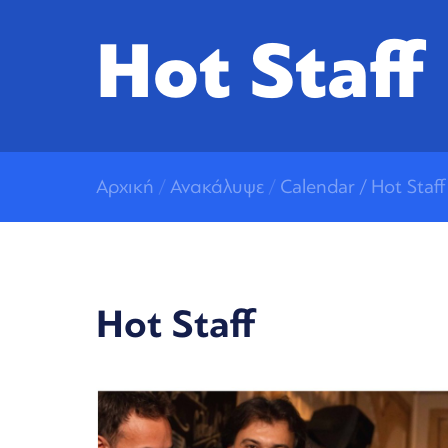
Hot Staff
Αρχική
/
Ανακάλυψε
/
Calendar
/ Hot Staff
Hot Staff