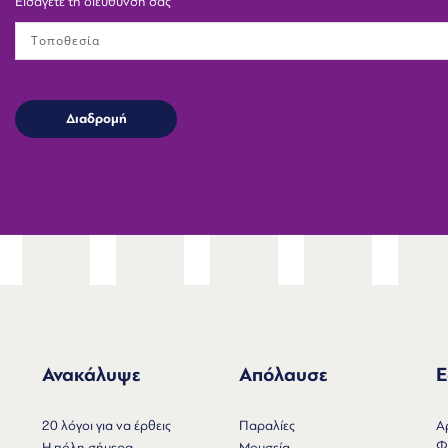
Εισάγετε τη διεύθυνσή σας
Ανακάλυψε
Απόλαυσε
Ε
Ν
20 λόγοι για να έρθεις
Παραλίες
Α
Φ
Η πόλη σήμερα
Μουσεία