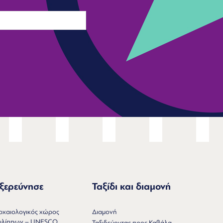
ξερεύνησε
Ταξίδι και διαμονή
ρχαιολογικός χώρος
Διαμονή
ιλίππων – UNESCO
Ταξιδεύοντας προς Καβάλα