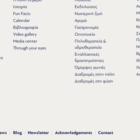
Α
Ιστορία
Εκδηλώσεις
Μ
Fun Facts
Νυχτερινή ζωή
Κ
Calendar
Αγορά
Κτ
Βιβλιογραφία
Γαστρονομία
Σ
Video gallery
Οινοποιεία
Π
Media center
Πηλοθεραπεία &
Ν
υδροθεραπεία
Through your eyes
Β
Εναλλακτικές
να
δραστηριότητες
Θ
Όμορφες γωνιές
Χ
Διαδρομές στην πόλη
Α
Διαδρομές στη φύση
news
Blog
Newsletter
Acknowledgements
Contact