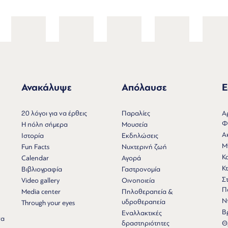
Ανακάλυψε
Απόλαυσε
Ε
Ν
20 λόγοι για να έρθεις
Παραλίες
Α
Φ
Η πόλη σήμερα
Μουσεία
Α
Ιστορία
Εκδηλώσεις
Μ
Fun Facts
Νυχτερινή ζωή
Κ
Calendar
Αγορά
Κτ
Βιβλιογραφία
Γαστρονομία
Σ
Video gallery
Οινοποιεία
Π
Media center
Πηλοθεραπεία &
Ν
υδροθεραπεία
Through your eyes
Β
Εναλλακτικές
να
δραστηριότητες
Θ