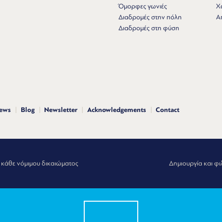
Όμορφες γωνιές
Χ
Διαδρομές στην πόλη
Α
Διαδρομές στη φύση
news
Blog
Newsletter
Acknowledgements
Contact
 κάθε νόμιμου δικαιώματος
Δημιουργία και φι