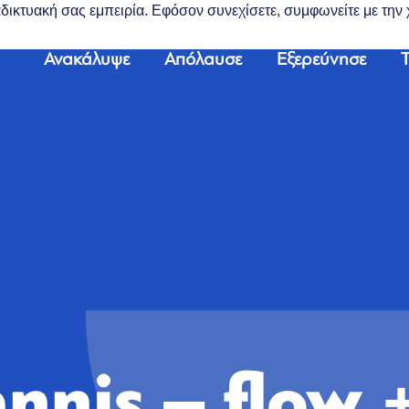
διαδικτυακή σας εμπειρία. Εφόσον συνεχίσετε, συμφωνείτε με τη
Ανακάλυψε
Απόλαυσε
Εξερεύνησε
Τ
nnis – flow 