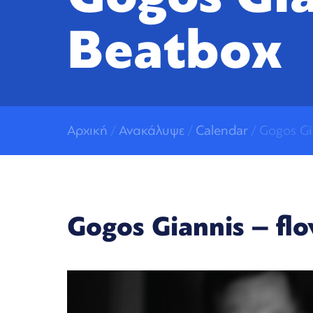
Beatbox
Αρχική
/
Ανακάλυψε
/
Calendar
/ Gogos Gi
Gogos Giannis – fl