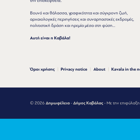
την επισκεφθείτε.
Βουνό και θάλασσα, γραφικότητα και σύγχρονη ζωή,
αρχαιολογικές περιηγήσεις και συναρπαστικές εκδρομές,
πολιτιστική δράση και ηρεμία μέσα στη φύση...
Αυτή είναι η Καβάλα!
Όροι χρήσης
Privacy notice
About
Kavala in the 
© 2026
Δημωφέλεια
-
Δήμος Καβάλας
- Με την επιφύλαξη