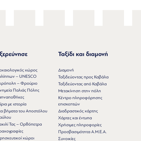
ξερεύνησε
Ταξίδι και διαμονή
ρχαιολογικός χώρος
Διαμονή
ιλίππων – UNESCO
Ταξιδεύοντας προς Καβάλα
κρόπολη – Φρούριο
Ταξιδεύοντας από Καβάλα
νημεία Παλιάς Πόλης
Μετακίνηση στην πόλη
απναποθήκες
Κέντρο πληροφόρησης
ίρια με ιστορία
επισκεπτών
τα βήματα του Αποστόλου
Διαδραστικός χάρτης
αύλου
Χάρτες και έντυπα
τικιλί Τας – Ορθόπετρα
Χρήσιμες πληροφορίες
ραχογραφίες
Προσβασιμότητα Α.Μ.Ε.Α.
ρησκευτικοί χώροι
Συνοικίες