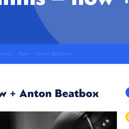
annis – flow + Anton Beatbox
ow + Anton Beatbox