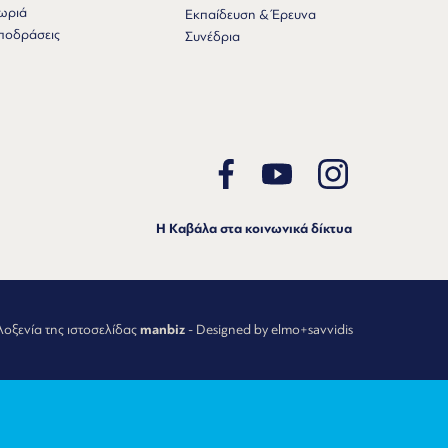
ωριά
Εκπαίδευση & Έρευνα
ποδράσεις
Συνέδρια
Η Καβάλα στα κοινωνικά δίκτυα
λοξενία της ιστοσελίδας
manbiz
- Designed by elmo+savvidis