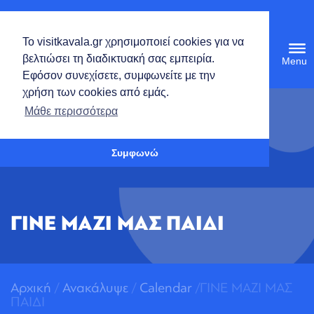
Ελληνικά
Το visitkavala.gr χρησιμοποιεί cookies για να
Tog
βελτιώσει τη διαδικτυακή σας εμπειρία.
navi
Εφόσον συνεχίσετε, συμφωνείτε με την
χρήση των cookies από εμάς.
Ανοίξτε τη γραμμή εργαλείων
Μάθε περισσότερα
Συμφωνώ
ΓΙΝΕ ΜΑΖΙ ΜΑΣ ΠΑΙΔΙ
Αρχική
/
Ανακάλυψε
/
Calendar
/ΓΙΝΕ ΜΑΖΙ ΜΑΣ
ΠΑΙΔΙ