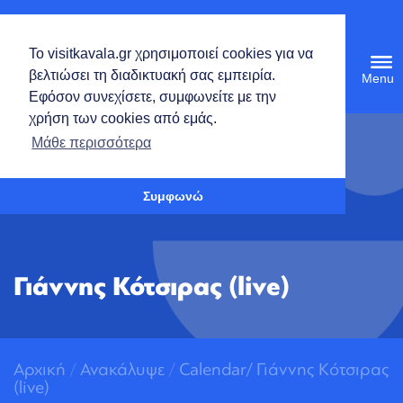
Ελληνικά
Το visitkavala.gr χρησιμοποιεί cookies για να
Tog
βελτιώσει τη διαδικτυακή σας εμπειρία.
navi
Εφόσον συνεχίσετε, συμφωνείτε με την
χρήση των cookies από εμάς.
Ανοίξτε τη γραμμή εργαλείων
Μάθε περισσότερα
Συμφωνώ
Γιάννης Κότσιρας (live)
Αρχική
/
Ανακάλυψε
/
Calendar/
Γιάννης Κότσιρας
(live)