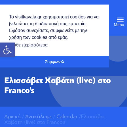
Ελληνικά
Το visitkavala.gr χρησιμοποιεί cookies για να
Tog
βελτιώσει τη διαδικτυακή σας εμπειρία.
navi
Εφόσον συνεχίσετε, συμφωνείτε με την
χρήση των cookies από εμάς.
Ανοίξτε τη γραμμή εργαλείων
Μάθε περισσότερα
Συμφωνώ
Ελισσάβετ Χαβάτη (live) στο
Franco’s
Αρχική
/
Ανακάλυψε
/
Calendar
/Ελισσάβετ
Χαβάτη (live) στο Franco’s