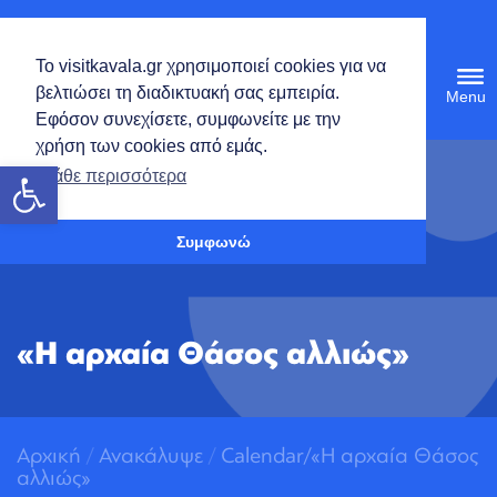
Ελληνικά
Το visitkavala.gr χρησιμοποιεί cookies για να
Tog
βελτιώσει τη διαδικτυακή σας εμπειρία.
navi
Εφόσον συνεχίσετε, συμφωνείτε με την
χρήση των cookies από εμάς.
Ανοίξτε τη γραμμή εργαλείων
Μάθε περισσότερα
Συμφωνώ
«Η αρχαία Θάσος αλλιώς»
Αρχική
/
Ανακάλυψε
/
Calendar/
«Η αρχαία Θάσος
αλλιώς»