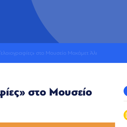
Γελοιογραφίες» στο Μουσείο Μοχάμετ Άλι
φίες» στο Μουσείο