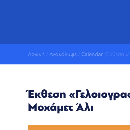
Αρχική
/
Ανακάλυψε
/
Calendar
/Έκθεση «
Έκθεση «Γελοιογρα
Μοχάμετ Άλι