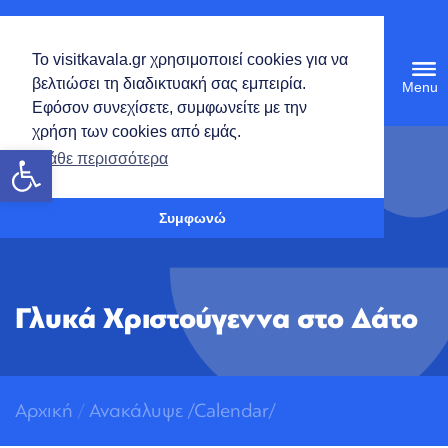
Ελληνικά
Το visitkavala.gr χρησιμοποιεί cookies για να
Tog
βελτιώσει τη διαδικτυακή σας εμπειρία.
navi
Εφόσον συνεχίσετε, συμφωνείτε με την
χρήση των cookies από εμάς.
Ανοίξτε τη γραμμή εργαλείων
Μάθε περισσότερα
Συμφωνώ
Γλυκά Χριστούγεννα στο Δάτο
Αρχική
/
Ανακάλυψε
/
Calendar/