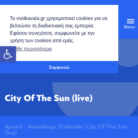
Ελληνικά
Το visitkavala.gr χρησιμοποιεί cookies για να
Tog
βελτιώσει τη διαδικτυακή σας εμπειρία.
navi
Εφόσον συνεχίσετε, συμφωνείτε με την
χρήση των cookies από εμάς.
Ανοίξτε τη γραμμή εργαλείων
Μάθε περισσότερα
Συμφωνώ
City Of The Sun (live)
Αρχική
/
Ανακάλυψε
/
Calendar/
City Of The Sun
(live)