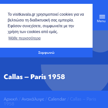
Ελληνικά
Το visitkavala.gr χρησιμοποιεί cookies για να
Tog
βελτιώσει τη διαδικτυακή σας εμπειρία.
navi
Εφόσον συνεχίσετε, συμφωνείτε με την
χρήση των cookies από εμάς.
Ανοίξτε τη γραμμή εργαλείων
Μάθε περισσότερα
Συμφωνώ
Callas – Paris 1958
Αρχική
/
Ανακάλυψε
/
Calendar
/ Callas – Paris
1958