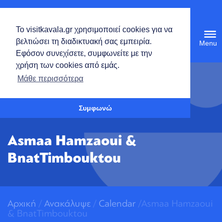
Ελληνικά
Το visitkavala.gr χρησιμοποιεί cookies για να
Tog
βελτιώσει τη διαδικτυακή σας εμπειρία.
navi
Εφόσον συνεχίσετε, συμφωνείτε με την
χρήση των cookies από εμάς.
Ανοίξτε τη γραμμή εργαλείων
Μάθε περισσότερα
Συμφωνώ
Asmaa Hamzaoui &
BnatTimbouktou
Αρχική
/
Ανακάλυψε
/
Calendar
/Asmaa Hamzaoui
& BnatTimbouktou