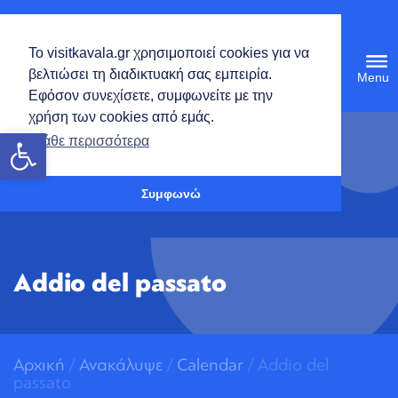
Ελληνικά
Το visitkavala.gr χρησιμοποιεί cookies για να
Tog
βελτιώσει τη διαδικτυακή σας εμπειρία.
navi
Εφόσον συνεχίσετε, συμφωνείτε με την
χρήση των cookies από εμάς.
Ανοίξτε τη γραμμή εργαλείων
Μάθε περισσότερα
Συμφωνώ
Addio del passato
Αρχική
/
Ανακάλυψε
/
Calendar
/ Addio del
passato