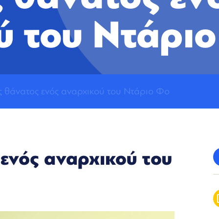
ύ του Ντάρι
ς θάνατος ενός αναρχικού του Ντάριο Φο
ενός αναρχικού του