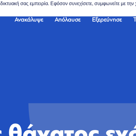
διαδικτυακή σας εμπειρία. Εφόσον συνεχίσετε, συμφωνείτε με τη
Ανακάλυψε
Απόλαυσε
Εξερεύνησε
Τ
 θάνατος εν