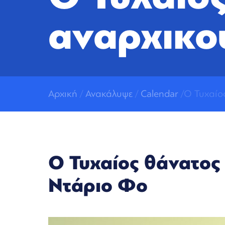
αναρχικο
Αρχική
/
Ανακάλυψε
/
Calendar
/Ο Τυχαίο
Ο Τυχαίος θάνατος 
Ντάριο Φο