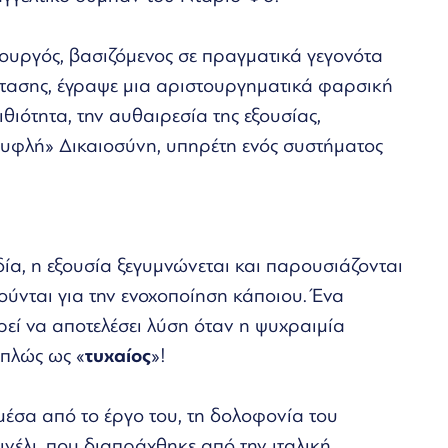
τουργός, βασιζόμενος σε πραγματικά γεγονότα
ντασης, έγραψε μια αριστουργηματικά φαρσική
λιθιότητα, την αυθαιρεσία της εξουσίας,
τυφλή» Δικαιοσύνη, υπηρέτη ενός συστήματος
ία, η εξουσία ξεγυμνώνεται και παρουσιάζονται
ούνται για την ενοχοποίηση κάποιου. Ένα
εί να αποτελέσει λύση όταν η ψυχραιμία
απλώς ως «
τυχαίος
»!
μέσα από το έργο του, τη δολοφονία του
νέλι, που διαπράχθηκε από την ιταλική