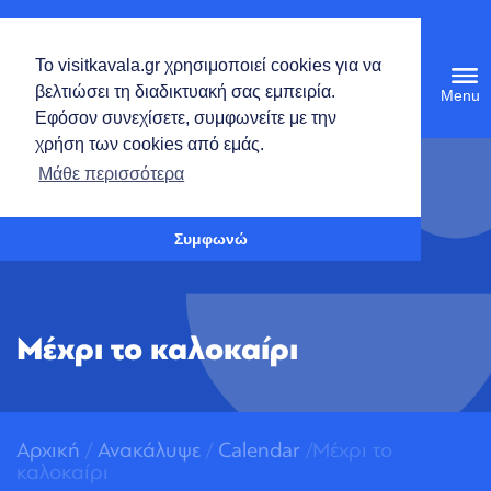
Ελληνικά
Το visitkavala.gr χρησιμοποιεί cookies για να
Tog
βελτιώσει τη διαδικτυακή σας εμπειρία.
navi
Εφόσον συνεχίσετε, συμφωνείτε με την
χρήση των cookies από εμάς.
Ανοίξτε τη γραμμή εργαλείων
Μάθε περισσότερα
Συμφωνώ
Μέχρι το καλοκαίρι
Αρχική
/
Ανακάλυψε
/
Calendar
/Μέχρι το
καλοκαίρι