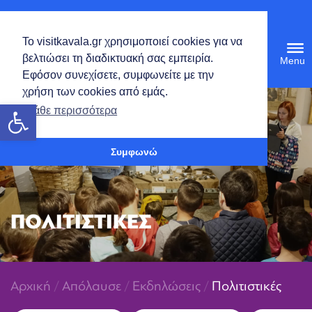
Ελληνικά
Το visitkavala.gr χρησιμοποιεί cookies για να
Tog
βελτιώσει τη διαδικτυακή σας εμπειρία.
navi
Εφόσον συνεχίσετε, συμφωνείτε με την
χρήση των cookies από εμάς.
Ανοίξτε τη γραμμή εργαλείων
Μάθε περισσότερα
Συμφωνώ
ΠΟΛΙΤΙΣΤΙΚΕΣ
Αρχική
/
Απόλαυσε
/
Εκδηλώσεις
/
Πολιτιστικές