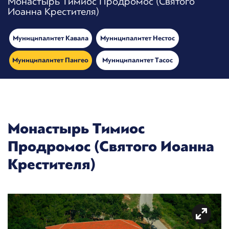
Монастырь Тимиос Продромос (Святого
Иоанна Крестителя)
Муниципалитет Кавала
Муниципалитет Нестос
Муниципалитет Пангео
Муниципалитет Тасос
Монастырь Тимиос
Продромос (Святого Иоанна
Крестителя)