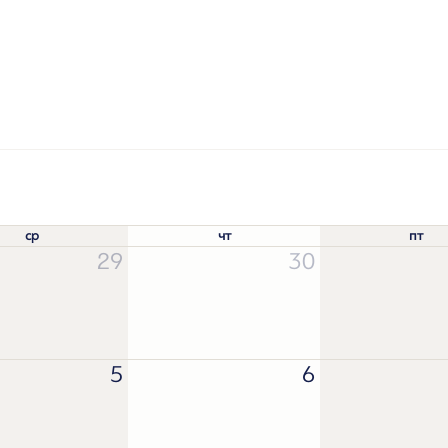
ср
чт
пт
29
30
5
6