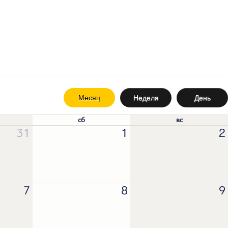
Месяц
Неделя
День
сб
вс
31
1
2
7
8
9