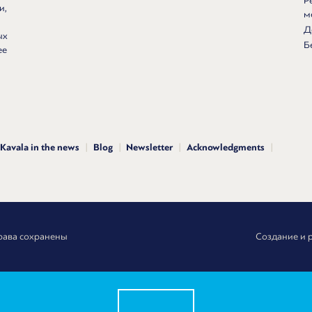
Р
и,
м
Д
ых
Б
ее
Kavala in the news
Blog
Newsletter
Acknowledgments
рава сохранены
Создание и 