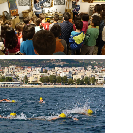
Международный день
музеев
Двухдневная атлетическая
программа