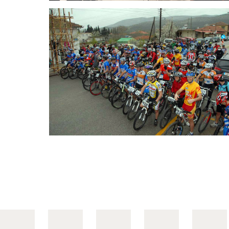
Zigos Run and MTB Race –
«Лесные маршруты»