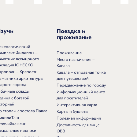
зучи
Поездка и
проживание
рхеологический
омплекс Филиппы –
Проживание
амятник всемирного
Место назначения –
аследия ЮНЕСКО
Кавала
крополь – Крепость
Кавала – отправная точка
амятники архитектуры
для путешествий
тарого города
Передвижение по городу
абачные склады
Информационный центр
дания с богатой
для посетителей
сторией
Интерактивная карта
о стопам апостола Павла
Карты и буклеты
икилиТаш –
Полезная информация
тоячийкамень
Доступность для лиц с
аскальные надписи
ОВЗ