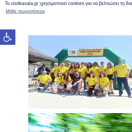
Το visitkavala.gr χρησιμοποιεί cookies για να βελτιώσει τη 
Μάθε περισσότερα
Отк
Открыть панель инструментов
Apostolos Silas Trail
Adventure