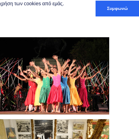
ν χρήση των cookies από εμάς.
Συμφωνώ
Русский
а и проживание
Trip Planner
Фестиваль «Космополис»