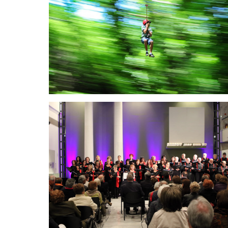
Фестиваль воды Wood
Water Wild
«Элефтерия» и день памяти
Апостола Павла