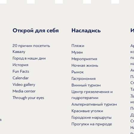
Открой для себя
Насладись
И
20 причин посетить
Пляжи
А
Кавалу
к
Музеи
п
Город в наши дни
Мероприятия
н
История
Ночная жизнь
А
Fun Facts
Рынок
П
Calendar
Гастрономия
С
Video gallery
Винный туризм
Т
Media center
Центр грязелечения и
З
Through your eyes
гидротерапии
и
Альтернативный туризм
П
Красивые уголки
Д
Городские маршруты
в
С
Прогулки на природе
Н