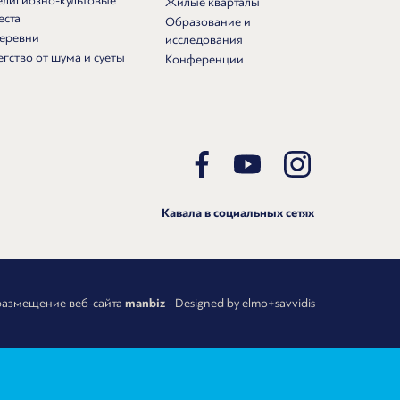
елигиозно-культовые
Жилые кварталы
еста
Образование и
еревни
исследования
егство от шума и суеты
Конференции
Кавала в социальных сетях
размещение веб-сайта
manbiz
- Designed by elmo+savvidis