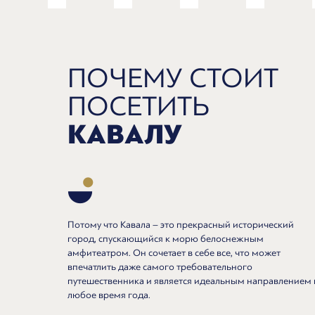
ПОЧЕМУ СТОИТ
ПОСЕТИТЬ
КАВАЛУ
Потому что Кавала – это прекрасный исторический
город, спускающийся к морю белоснежным
амфитеатром. Он сочетает в себе все, что может
впечатлить даже самого требовательного
путешественника и является идеальным направлением 
любое время года.