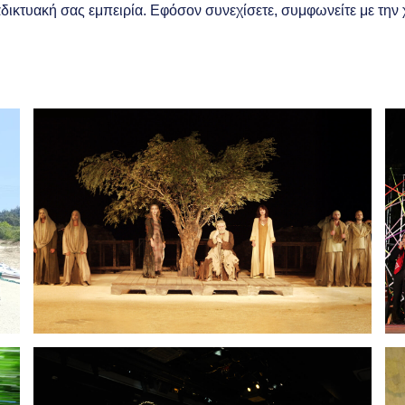
διαδικτυακή σας εμπειρία. Εφόσον συνεχίσετε, συμφωνείτε με τη
рой для себя
Насладись
Изучи
Поездк
Фестиваль в античном
городе Филиппы